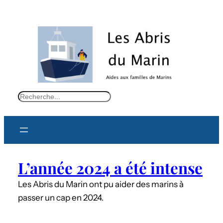
S
e
a
r
c
L’année 2024 a été intense
h
Les Abris du Marin ont pu aider des marins à
passer un cap en 2024.