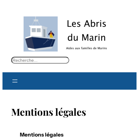
S
e
a
r
c
h
Mentions légales
Mentions légales