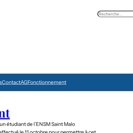
S
e
a
r
c
h
s
Contact
AG
Fonctionnement
nt
un étudiant de l’ENSM Saint Malo
effectué le 11 octobre pour permettre à cet