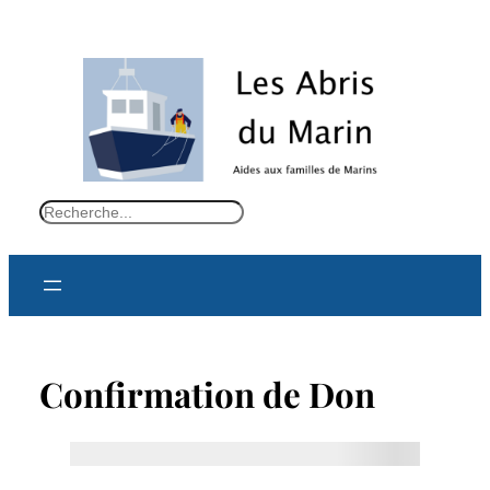
S
e
a
r
c
h
Confirmation de Don